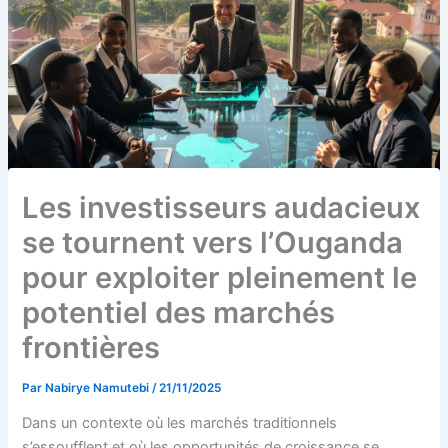
Les investisseurs audacieux
se tournent vers l’Ouganda
pour exploiter pleinement le
potentiel des marchés
frontières
Par
Nabirye Namutebi
/
21/11/2025
Dans un contexte où les marchés traditionnels
s’essoufflent et où les opportunités de croissance se