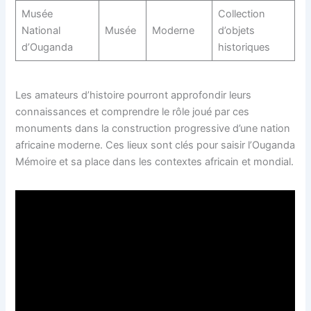
Musée
Collection
National
Musée
Moderne
d’objets
d’Ouganda
historiques
Les amateurs d’histoire pourront approfondir leurs
connaissances et comprendre le rôle joué par ces
monuments dans la construction progressive d’une nation
africaine moderne. Ces lieux sont clés pour saisir l’Ouganda
Mémoire et sa place dans les contextes africain et mondial.