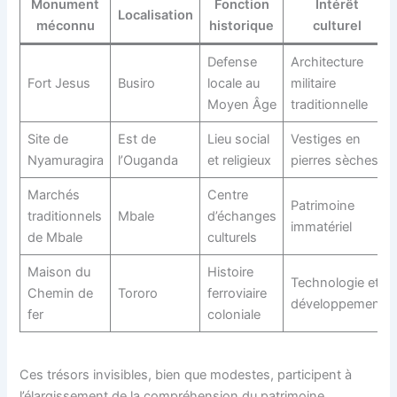
Monument
Fonction
Intérêt
Localisation
méconnu
historique
culturel
Defense
Architecture
Fort Jesus
Busiro
locale au
militaire
Moyen Âge
traditionnelle
Site de
Est de
Lieu social
Vestiges en
Nyamuragira
l’Ouganda
et religieux
pierres sèches
Marchés
Centre
Patrimoine
traditionnels
Mbale
d’échanges
immatériel
de Mbale
culturels
Maison du
Histoire
Technologie et
Chemin de
Tororo
ferroviaire
développement
fer
coloniale
Ces trésors invisibles, bien que modestes, participent à
l’élargissement de la compréhension du patrimoine