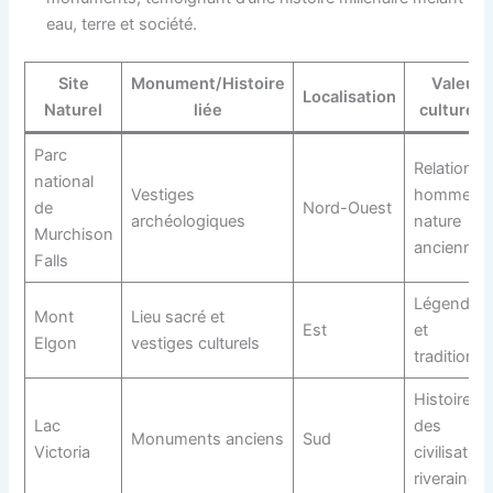
eau, terre et société.
Site
Monument/Histoire
Valeur
Localisation
Naturel
liée
culturell
Parc
Relation
national
Vestiges
homme-
de
Nord-Ouest
archéologiques
nature
Murchison
ancienne
Falls
Légendes
Mont
Lieu sacré et
Est
et
Elgon
vestiges culturels
traditions
Histoire
Lac
des
Monuments anciens
Sud
Victoria
civilisation
riveraines