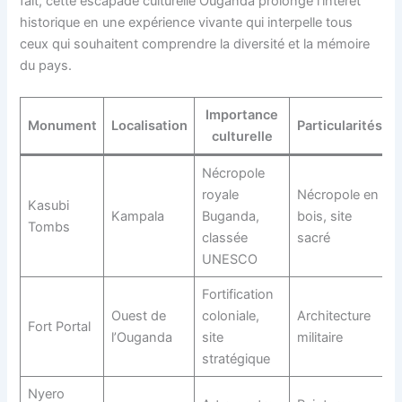
fait, cette escapade culturelle Ouganda prolonge l’intérêt
historique en une expérience vivante qui interpelle tous
ceux qui souhaitent comprendre la diversité et la mémoire
du pays.
Importance
Monument
Localisation
Particularités
culturelle
Nécropole
royale
Nécropole en
Kasubi
Kampala
Buganda,
bois, site
Tombs
classée
sacré
UNESCO
Fortification
Ouest de
coloniale,
Architecture
Fort Portal
l’Ouganda
site
militaire
stratégique
Nyero