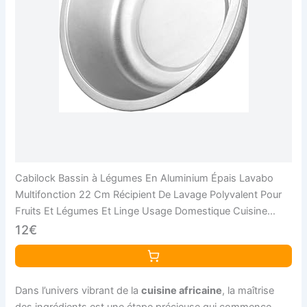
Cabilock Bassin à Légumes En Aluminium Épais Lavabo
Multifonction 22 Cm Récipient De Lavage Polyvalent Pour
Fruits Et Légumes Et Linge Usage Domestique Cuisine
Compact
12€
Dans l’univers vibrant de la
cuisine africaine
, la maîtrise
des ingrédients est une étape précieuse qui commence